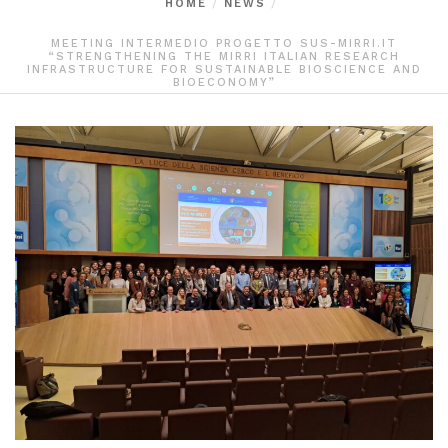
HOME
NEWS
MEETING INTERMEDIO PROGETTO SUS-MIRRI.IT
“STRENGTHENING THE MIRRI ITALIAN RESEARCH
INFRASTRUCTURE FOR SUSTAINABLE BIOSCIENCE AND
BIOECONOMY”