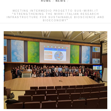
HOME
NEWS
MEETING INTERMEDIO PROGETTO SUS-MIRRI.IT
“STRENGTHENING THE MIRRI ITALIAN RESEARCH
INFRASTRUCTURE FOR SUSTAINABLE BIOSCIENCE AND
BIOECONOMY”